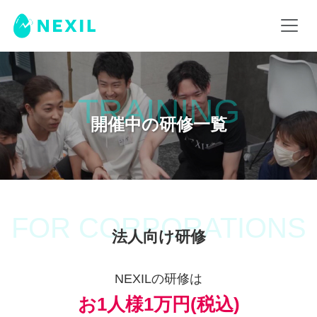
TRAINING
開催中の研修一覧
FOR CORPORATIONS
法人向け研修
NEXILの研修は
お1人様1万円(税込)